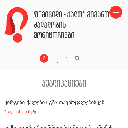
ფემიციდი - ქალთა მიმართ
ძალადობის
მონიტორინგი
GE
EN
პუბლიკაციები
ყირგიზი ქალების გზა თავისუფლებისკენ
წაიკითხეთ მეტი
სექსუალური შევიწროვების შესახებ კანონის