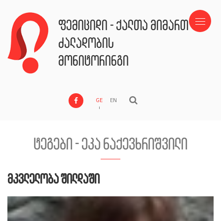
ფემიციდი - ქალთა მიმართ
ძალადობის
მონიტორინგი
GE
EN
ტეგები - ეკა ნაქევხრიშვილი
მკვლელობა შილდაში