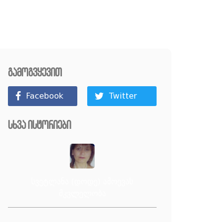
გამოგვყევით
Facebook
Twitter
სხვა ისტორიები
სვეტლანა (დოდე) ამოევას
მკვლელობა